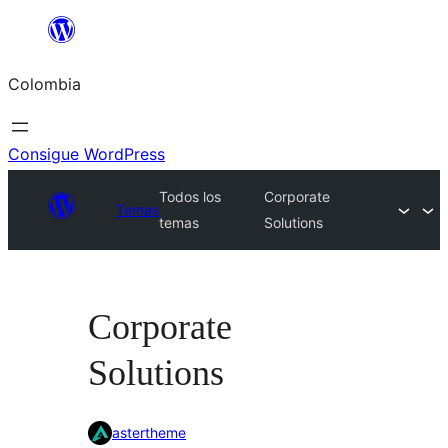
Saltar
al
Colombia
contenido
Consigue WordPress
Todos los
Corporate
Temas
temas
Solutions
Corporate
Solutions
astertheme