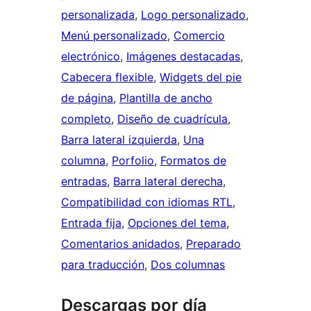
personalizada
, 
Logo personalizado
, 
Menú personalizado
, 
Comercio
electrónico
, 
Imágenes destacadas
, 
Cabecera flexible
, 
Widgets del pie
de página
, 
Plantilla de ancho
completo
, 
Diseño de cuadrícula
, 
Barra lateral izquierda
, 
Una
columna
, 
Porfolio
, 
Formatos de
entradas
, 
Barra lateral derecha
, 
Compatibilidad con idiomas RTL
, 
Entrada fija
, 
Opciones del tema
, 
Comentarios anidados
, 
Preparado
para traducción
, 
Dos columnas
Descargas por día