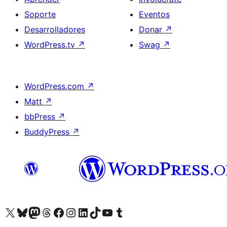
Soporte
Eventos
Desarrolladores
Donar
↗
WordPress.tv
↗
Swag
↗
WordPress.com
↗
Matt
↗
bbPress
↗
BuddyPress
↗
Visita nuestra cuenta de X (anteriormente Twitter)
Visita nuestra cuenta de Bluesky
Visita nuestra cuenta de Mastodon
Visita nuestra cuenta de Threads
Visita nuestra página de Facebook
Visita nuestra cuenta de Instagram
Visita nuestra cuenta de LinkedIn
Visita nuestra cuenta de TikTok
Visita nuestro canal de YouTube
Visita nuestra cuenta de Tumblr