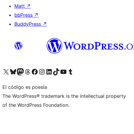
Matt
↗
bbPress
↗
BuddyPress
↗
Visita nuestra cuenta de X (anteriormente Twitter)
Visita nuestra cuenta de Bluesky
Visita nuestra cuenta de Mastodon
Visita nuestra cuenta de Threads
Visita nuestra página de Facebook
Visita nuestra cuenta de Instagram
Visita nuestra cuenta de LinkedIn
Visita nuestra cuenta de TikTok
Visita nuestro canal de YouTube
Visita nuestra cuenta de Tumblr
El código es poesía
The WordPress® trademark is the intellectual property
of the WordPress Foundation.