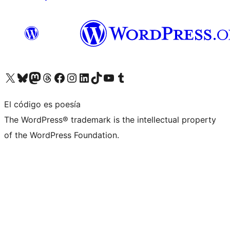
Visita nuestra cuenta de X (anteriormente Twitter)
Visita nuestra cuenta de Bluesky
Visita nuestra cuenta de Mastodon
Visita nuestra cuenta de Threads
Visita nuestra página de Facebook
Visita nuestra cuenta de Instagram
Visita nuestra cuenta de LinkedIn
Visita nuestra cuenta de TikTok
Visita nuestro canal de YouTube
Visita nuestra cuenta de Tumblr
El código es poesía
The WordPress® trademark is the intellectual property
of the WordPress Foundation.