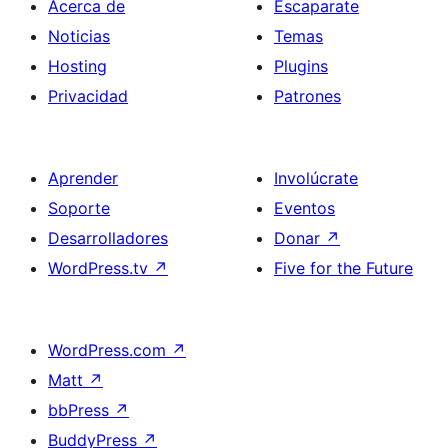
Acerca de
Escaparate
Noticias
Temas
Hosting
Plugins
Privacidad
Patrones
Aprender
Involúcrate
Soporte
Eventos
Desarrolladores
Donar
↗
WordPress.tv
↗
Five for the Future
WordPress.com
↗
Matt
↗
bbPress
↗
BuddyPress
↗