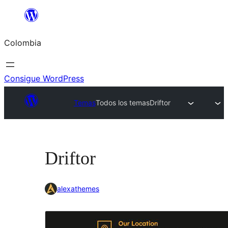
Saltar
al
Colombia
contenido
Consigue WordPress
Temas
Todos los temas
Driftor
Driftor
alexathemes