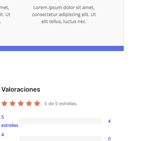
Valoraciones
5
de 5 estrellas.
5
4
4
estrellas
valoraciones
4
0
de