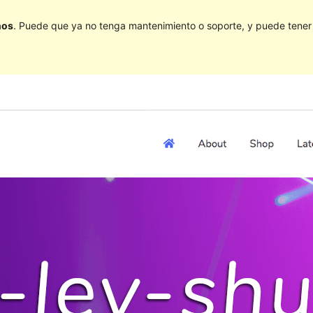
ños
. Puede que ya no tenga mantenimiento o soporte, y puede tener p