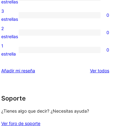
0
estrellas
5
valoraciones
3
0
estrellas
de
0
estrellas
4
valoraciones
2
0
estrellas
de
0
estrellas
3
valoraciones
1
0
estrellas
de
0
estrella
2
valoraciones
estrellas
de
los
Añadir mi reseña
Ver todos
1
comentarios
estrellas
Soporte
¿Tienes algo que decir? ¿Necesitas ayuda?
Ver foro de soporte