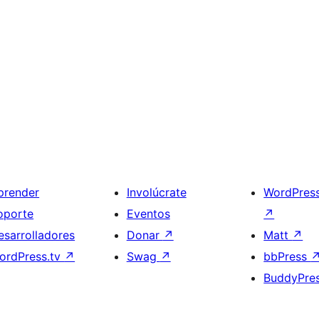
prender
Involúcrate
WordPres
oporte
Eventos
↗
esarrolladores
Donar
↗
Matt
↗
ordPress.tv
↗
Swag
↗
bbPress
BuddyPre