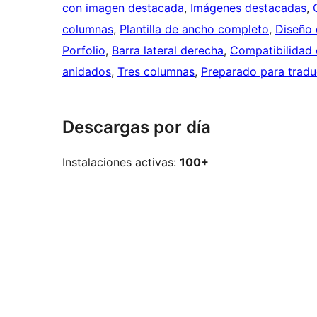
con imagen destacada
, 
Imágenes destacadas
, 
columnas
, 
Plantilla de ancho completo
, 
Diseño 
Porfolio
, 
Barra lateral derecha
, 
Compatibilidad
anidados
, 
Tres columnas
, 
Preparado para tradu
Descargas por día
Instalaciones activas:
100+