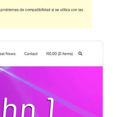
roblemas de compatibilidad si se utiliza con las
Vista previa
Descargar
Versión
1.1.01
Última actualización
12 de abril de 2022
Instalaciones activas
100+
Versión de WordPress
4.7
Versión de PHP
7.0
Página de inicio del tema