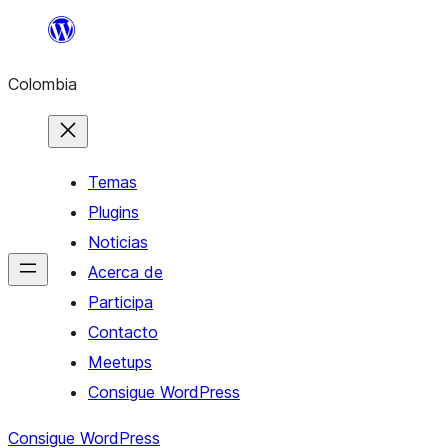
Saltar
al
Colombia
contenido
Temas
Plugins
Noticias
Acerca de
Participa
Contacto
Meetups
Consigue WordPress
Consigue WordPress