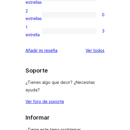
de
0
estrellas
4
valoraciones
2
0
estrellas
de
0
estrellas
3
valoraciones
1
3
estrellas
de
3
estrella
2
valoraciones
estrellas
de
los
Añadir mi reseña
Ver todos
1
comentarios
estrellas
Soporte
¿Tienes algo que decir? ¿Necesitas
ayuda?
Ver foro de soporte
Informar
¿Tiene este tema problemas