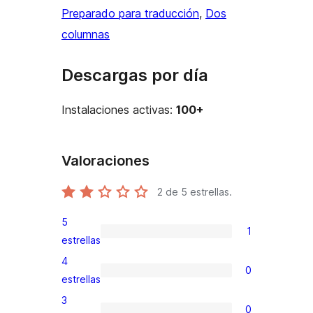
Preparado para traducción
, 
Dos
columnas
Descargas por día
Instalaciones activas:
100+
Valoraciones
2
de 5 estrellas.
5
1
1
estrellas
valoración
4
0
de
0
estrellas
5
valoraciones
3
0
estrellas