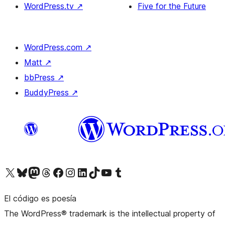
WordPress.tv
↗
Five for the Future
WordPress.com
↗
Matt
↗
bbPress
↗
BuddyPress
↗
Visita nuestra cuenta de X (anteriormente Twitter)
Visita nuestra cuenta de Bluesky
Visita nuestra cuenta de Mastodon
Visita nuestra cuenta de Threads
Visita nuestra página de Facebook
Visita nuestra cuenta de Instagram
Visita nuestra cuenta de LinkedIn
Visita nuestra cuenta de TikTok
Visita nuestro canal de YouTube
Visita nuestra cuenta de Tumblr
El código es poesía
The WordPress® trademark is the intellectual property of