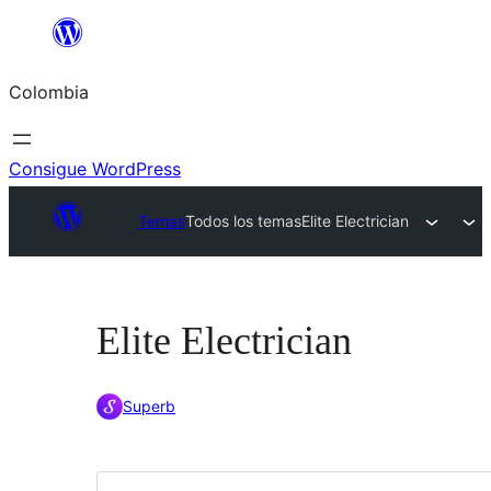
Saltar
al
Colombia
contenido
Consigue WordPress
Temas
Todos los temas
Elite Electrician
Elite Electrician
Superb