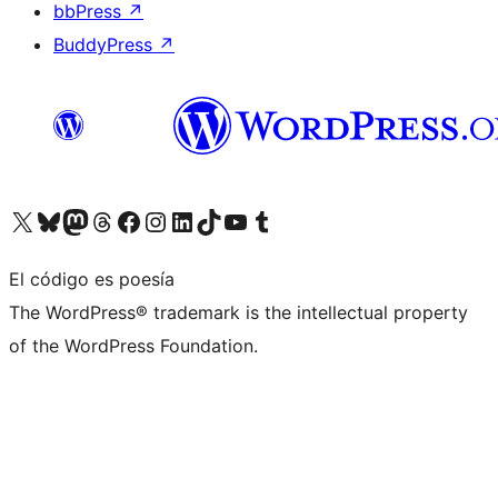
bbPress
↗
BuddyPress
↗
Visita nuestra cuenta de X (anteriormente Twitter)
Visita nuestra cuenta de Bluesky
Visita nuestra cuenta de Mastodon
Visita nuestra cuenta de Threads
Visita nuestra página de Facebook
Visita nuestra cuenta de Instagram
Visita nuestra cuenta de LinkedIn
Visita nuestra cuenta de TikTok
Visita nuestro canal de YouTube
Visita nuestra cuenta de Tumblr
El código es poesía
The WordPress® trademark is the intellectual property
of the WordPress Foundation.