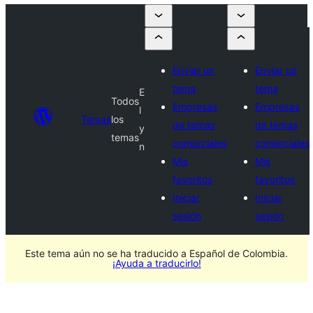
Enviar un
Enviar un
tema
tema
E
Todos
Empresas
Empresas
l
Temas
los
de temas
de temas
y
temas
comerciales
comerciales
n
Mis
Mis
favoritos
favoritos
Iniciar
Iniciar
sesión
sesión
Este tema aún no se ha traducido a Español de Colombia.
¡Ayuda a traducirlo!