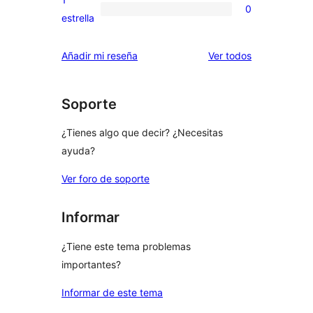
0
estrellas
de
0
estrella
2
valoraciones
estrellas
de
los
Añadir mi reseña
Ver todos
1
comentarios
estrellas
Soporte
¿Tienes algo que decir? ¿Necesitas
ayuda?
Ver foro de soporte
Informar
¿Tiene este tema problemas
importantes?
Informar de este tema