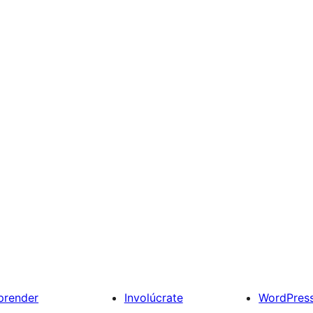
prender
Involúcrate
WordPres