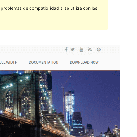
roblemas de compatibilidad si se utiliza con las
Vista previa
Descargar
Versión
2.1.1
Última actualización
9 de septiembre de 2021
Instalaciones activas
30+
Versión de WordPress
4.0
Versión de PHP
5.6
Página de inicio del tema