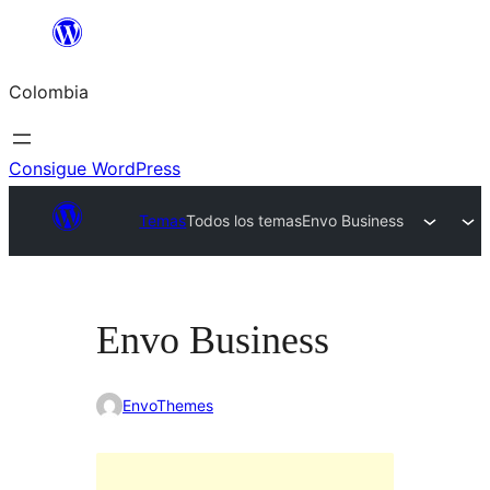
Saltar
al
Colombia
contenido
Consigue WordPress
Temas
Todos los temas
Envo Business
Envo Business
EnvoThemes