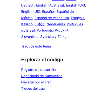
Deutsch
,
English (Australia)
,
English (UK)
,
English (US)
,
Español
,
Español de
México
,
Español de Venezuela
,
Français
,
Italiano
,
日本語
,
Nederlands
,
Português
do Brasil
,
Português
,
Русский
,
Slovenčina
,
Svenska
y
Türkçe
.
Traduce este tema
Explorar el código
Registro de desarrollo
Repositorio de Subversion
Navega por el Trac
Tiques del trac