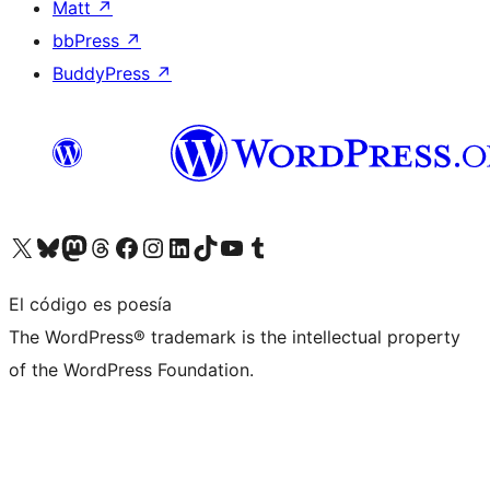
Matt
↗
bbPress
↗
BuddyPress
↗
Visita nuestra cuenta de X (anteriormente Twitter)
Visita nuestra cuenta de Bluesky
Visita nuestra cuenta de Mastodon
Visita nuestra cuenta de Threads
Visita nuestra página de Facebook
Visita nuestra cuenta de Instagram
Visita nuestra cuenta de LinkedIn
Visita nuestra cuenta de TikTok
Visita nuestro canal de YouTube
Visita nuestra cuenta de Tumblr
El código es poesía
The WordPress® trademark is the intellectual property
of the WordPress Foundation.