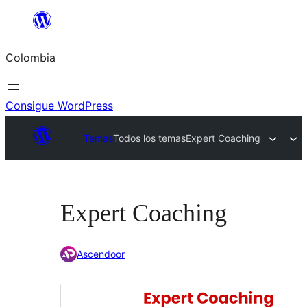
Saltar
al
Colombia
contenido
Consigue WordPress
Temas
Todos los temas
Expert Coaching
Expert Coaching
Ascendoor