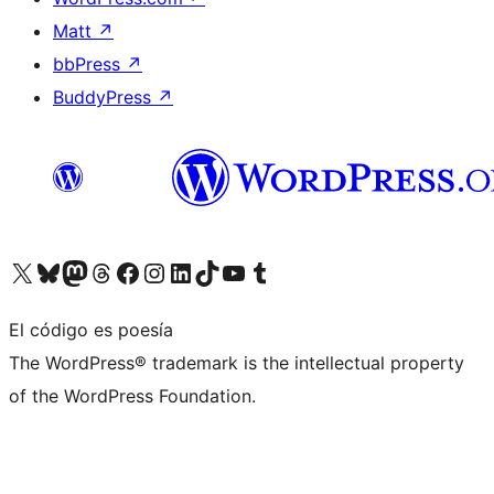
Matt
↗
bbPress
↗
BuddyPress
↗
Visita nuestra cuenta de X (anteriormente Twitter)
Visita nuestra cuenta de Bluesky
Visita nuestra cuenta de Mastodon
Visita nuestra cuenta de Threads
Visita nuestra página de Facebook
Visita nuestra cuenta de Instagram
Visita nuestra cuenta de LinkedIn
Visita nuestra cuenta de TikTok
Visita nuestro canal de YouTube
Visita nuestra cuenta de Tumblr
El código es poesía
The WordPress® trademark is the intellectual property
of the WordPress Foundation.