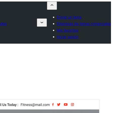
Enviar un tema
ales
Empresas de temas comerciales
Mis favoritos
Iniciar sesión
Tema comercial
Este tema es gratuito pero ofrece actualizaciones o