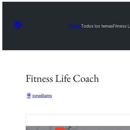
Temas
Todos los temas
Fitness 
Fitness Life Coach
pewilliams