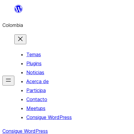
Saltar
al
Colombia
contenido
Temas
Plugins
Noticias
Acerca de
Participa
Contacto
Meetups
Consigue WordPress
Consigue WordPress