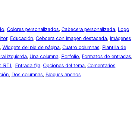
do
, 
Colores personalizados
, 
Cabecera personalizada
, 
Logo
itor
, 
Educación
, 
Cebcera con imagen destacada
, 
Imágenes
, 
Widgets del pie de página
, 
Cuatro columnas
, 
Plantilla de
ral izquierda
, 
Una columna
, 
Porfolio
, 
Formatos de entradas
, 
as RTL
, 
Entrada fija
, 
Opciones del tema
, 
Comentarios
ción
, 
Dos columnas
, 
Bloques anchos