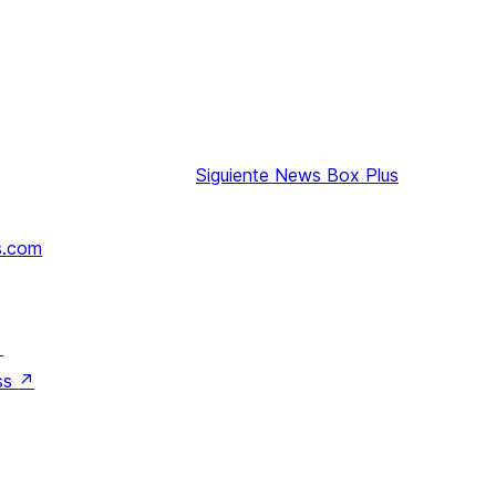
Siguiente
News Box Plus
s.com
↗
ss
↗