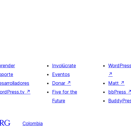
prender
Involúcrate
WordPres
oporte
Eventos
↗
esarrolladores
Donar
↗
Matt
↗
ordPress.tv
↗
Five for the
bbPress
Future
BuddyPre
Colombia