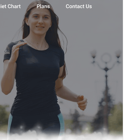
soporte comercial de pago.
Vista previa
Descargar
Este es un tema hijo de
Fitness Insight
.
Versión
4.2.2
Última actualización
16 de julio de 2026
Instalaciones activas
40+
Versión de PHP
5.6
Página de inicio del tema