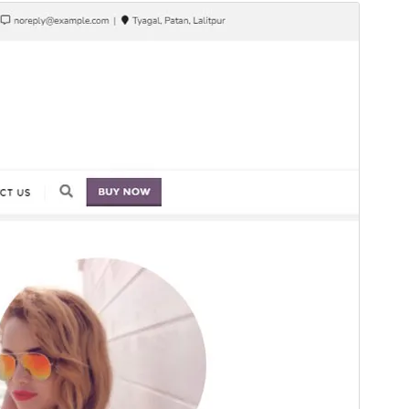
Vista previa
Descargar
Este es un tema hijo de
Bizberg
.
Versión
0.8
Última actualización
15 de mayo de 2026
Instalaciones activas
100+
Versión de PHP
5.6
Página de inicio del tema