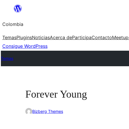
Saltar
al
Colombia
contenido
Temas
Plugins
Noticias
Acerca de
Participa
Contacto
Meetup
Consigue WordPress
Temas
Forever Young
Bizberg Themes