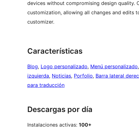
devices without compromising design quality. On
customization, allowing all changes and edits 
customizer.
Características
Blog
, 
Logo personalizado
, 
Menú personalizado
izquierda
, 
Noticias
, 
Porfolio
, 
Barra lateral dere
para traducción
Descargas por día
Instalaciones activas:
100+