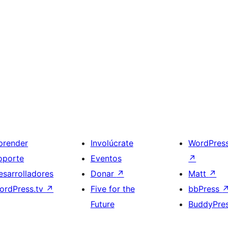
prender
Involúcrate
WordPres
oporte
Eventos
↗
esarrolladores
Donar
↗
Matt
↗
ordPress.tv
↗
Five for the
bbPress
Future
BuddyPre