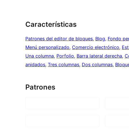
Características
Patrones del editor de bloques
, 
Blog
, 
Fondo pe
Menú personalizado
, 
Comercio electrónico
, 
Est
Una columna
, 
Porfolio
, 
Barra lateral derecha
, 
C
anidados
, 
Tres columnas
, 
Dos columnas
, 
Bloqu
Patrones