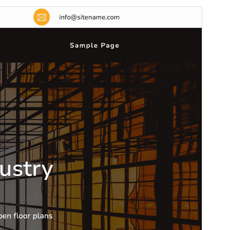
Vista previa
Descargar
Versión
1.0.4
Última actualización
24 de marzo de 2026
Instalaciones activas
200+
Versión de WordPress
6.7
Versión de PHP
7.2
Página de inicio del tema