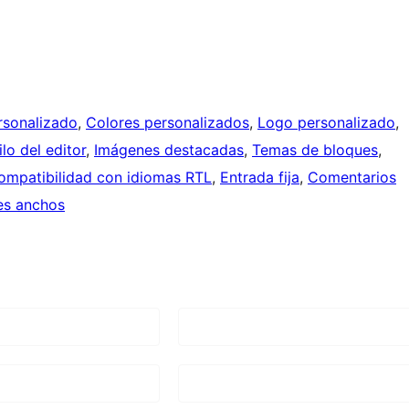
rsonalizado
, 
Colores personalizados
, 
Logo personalizado
, 
ilo del editor
, 
Imágenes destacadas
, 
Temas de bloques
, 
ompatibilidad con idiomas RTL
, 
Entrada fija
, 
Comentarios
es anchos