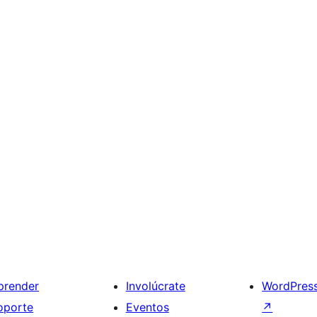
prender
Involúcrate
WordPres
oporte
Eventos
↗