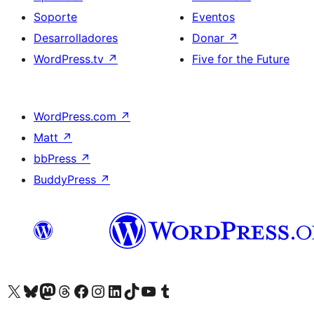
Soporte
Eventos
Desarrolladores
Donar
↗
WordPress.tv
↗
Five for the Future
WordPress.com
↗
Matt
↗
bbPress
↗
BuddyPress
↗
Visita nuestra cuenta de X (anteriormente Twitter)
Visita nuestra cuenta de Bluesky
Visita nuestra cuenta de Mastodon
Visita nuestra cuenta de Threads
Visita nuestra página de Facebook
Visita nuestra cuenta de Instagram
Visita nuestra cuenta de LinkedIn
Visita nuestra cuenta de TikTok
Visita nuestro canal de YouTube
Visita nuestra cuenta de Tumblr