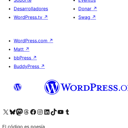
Soporte
Eventos
Desarrolladores
Donar
↗
WordPress.tv
↗
Swag
↗
WordPress.com
↗
Matt
↗
bbPress
↗
BuddyPress
↗
Visita nuestra cuenta de X (anteriormente Twitter)
Visita nuestra cuenta de Bluesky
Visita nuestra cuenta de Mastodon
Visita nuestra cuenta de Threads
Visita nuestra página de Facebook
Visita nuestra cuenta de Instagram
Visita nuestra cuenta de LinkedIn
Visita nuestra cuenta de TikTok
Visita nuestro canal de YouTube
Visita nuestra cuenta de Tumblr
El código es poesía