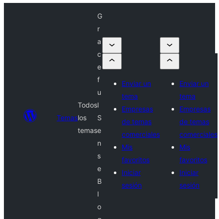
G
r
a
c
e
f
Enviar un
Enviar un
u
tema
tema
Todos
l
Empresas
Empresas
Temas
los
S
de temas
de temas
temas
e
comerciales
comerciales
n
Mis
Mis
s
favoritos
favoritos
e
Iniciar
Iniciar
B
sesión
sesión
l
o