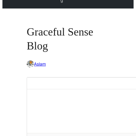
g
Graceful Sense
Blog
Aslam