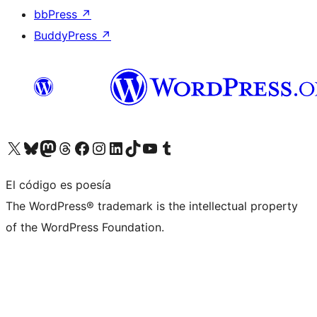
bbPress
↗
BuddyPress
↗
Visita nuestra cuenta de X (anteriormente Twitter)
Visita nuestra cuenta de Bluesky
Visita nuestra cuenta de Mastodon
Visita nuestra cuenta de Threads
Visita nuestra página de Facebook
Visita nuestra cuenta de Instagram
Visita nuestra cuenta de LinkedIn
Visita nuestra cuenta de TikTok
Visita nuestro canal de YouTube
Visita nuestra cuenta de Tumblr
El código es poesía
The WordPress® trademark is the intellectual property
of the WordPress Foundation.