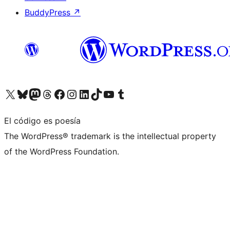
BuddyPress
↗
Visita nuestra cuenta de X (anteriormente Twitter)
Visita nuestra cuenta de Bluesky
Visita nuestra cuenta de Mastodon
Visita nuestra cuenta de Threads
Visita nuestra página de Facebook
Visita nuestra cuenta de Instagram
Visita nuestra cuenta de LinkedIn
Visita nuestra cuenta de TikTok
Visita nuestro canal de YouTube
Visita nuestra cuenta de Tumblr
El código es poesía
The WordPress® trademark is the intellectual property
of the WordPress Foundation.