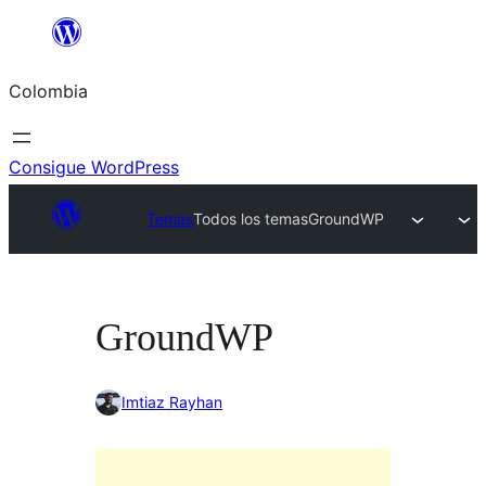
Saltar
al
Colombia
contenido
Consigue WordPress
Temas
Todos los temas
GroundWP
GroundWP
Imtiaz Rayhan