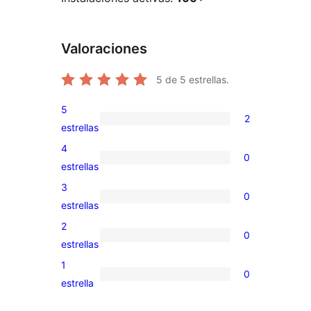
Valoraciones
5
de 5 estrellas.
5
2
2
estrellas
valoraciones
4
0
de
0
estrellas
5
valoraciones
3
0
estrellas
de
0
estrellas
4
valoraciones
2
0
estrellas
de
0
estrellas
3
valoraciones
1
0
estrellas
de
0
estrella
2
valoraciones