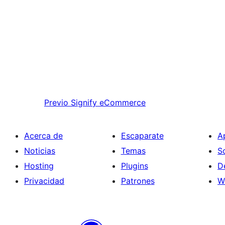
Previo
Signify eCommerce
Acerca de
Escaparate
A
Noticias
Temas
S
Hosting
Plugins
D
Privacidad
Patrones
W