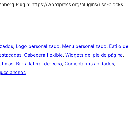
berg Plugin: https://wordpress.org/plugins/rise-blocks
izados
, 
Logo personalizado
, 
Menú personalizado
, 
Estilo del
estacadas
, 
Cabecera flexible
, 
Widgets del pie de página
, 
ticias
, 
Barra lateral derecha
, 
Comentarios anidados
, 
ques anchos