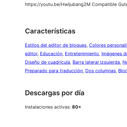
https://youtu.be/Hwljubang2M Compatible Guten
Características
Estilos del editor de bloques
, 
Colores personal
editor
, 
Educación
, 
Entretenimiento
, 
Imágenes d
Diseño de cuadrícula
, 
Barra lateral izquierda
, 
No
Preparado para traducción
, 
Dos columnas
, 
Blo
Descargas por día
Instalaciones activas:
80+