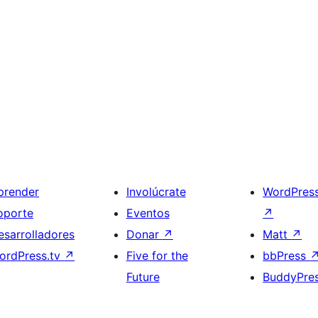
prender
Involúcrate
WordPres
oporte
Eventos
↗
esarrolladores
Donar
↗
Matt
↗
ordPress.tv
↗
Five for the
bbPress
Future
BuddyPre