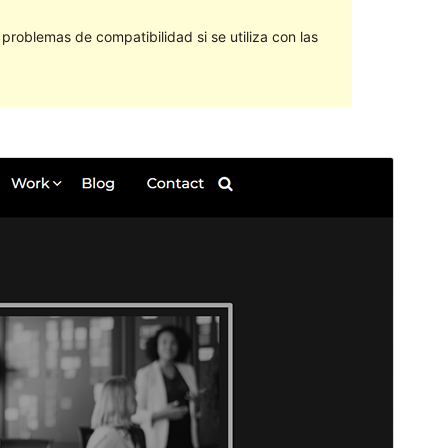
roblemas de compatibilidad si se utiliza con las
Vista previa
Descargar
Este es un tema hijo de
Gutenbiz
.
Versión
1.0.2
Última actualización
9 de marzo de 2022
Instalaciones activas
80+
Versión de PHP
5.6
Página de inicio del tema