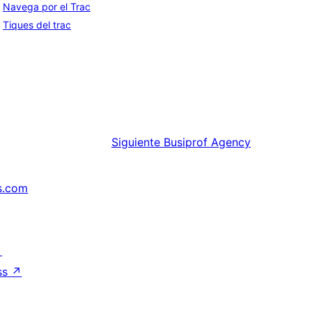
Navega por el Trac
Tiques del trac
Siguiente
Busiprof Agency
s.com
↗
ss
↗