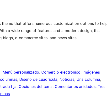
ss theme that offers numerous customization options to hel
With a wide range of features and a modern design, this
ng blogs, e-commerce sites, and news sites.
o
, 
Menú personalizado
, 
Comercio electrónico
, 
Imágenes
 columnas
, 
Diseño de cuadrícula
, 
Noticias
, 
Una columna
, 
trada fija
, 
Opciones del tema
, 
Comentarios anidados
, 
Tres
umnas