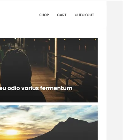
Tema comercial
Este tema es gratuito pero ofrece actualizaciones o
soporte comercial de pago.
Vista previa
Descargar
Este es un tema hijo de
Savana Lite
.
Versión
1.0.4
Última actualización
30 de mayo de 2026
Instalaciones activas
60+
Versión de PHP
5.3