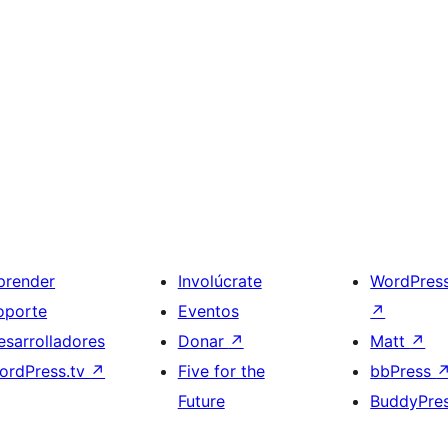
prender
Involúcrate
WordPres
oporte
Eventos
↗
esarrolladores
Donar
↗
Matt
↗
ordPress.tv
↗
Five for the
bbPress
Future
BuddyPre