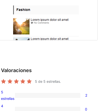
Valoraciones
5
de 5 estrellas.
5
2
2
estrellas
valoraciones
4
0
de