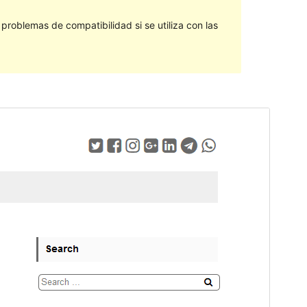
roblemas de compatibilidad si se utiliza con las
Vista previa
Descargar
Versión
1.3.5
Última actualización
12 de mayo de 2022
Instalaciones activas
70+
Versión de PHP
5.3
Página de inicio del tema