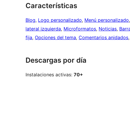
Características
Blog
, 
Logo personalizado
, 
Menú personalizado
lateral izquierda
, 
Microformatos
, 
Noticias
, 
Barr
fija
, 
Opciones del tema
, 
Comentarios anidados
,
Descargas por día
Instalaciones activas:
70+