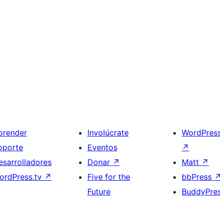
prender
Involúcrate
WordPres
oporte
Eventos
↗
esarrolladores
Donar
↗
Matt
↗
ordPress.tv
↗
Five for the
bbPress
Future
BuddyPre