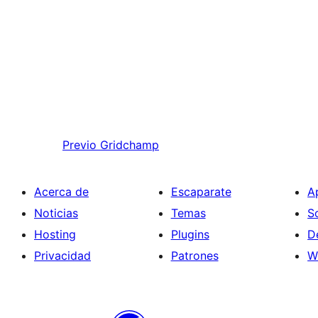
Previo
Gridchamp
Acerca de
Escaparate
A
Noticias
Temas
S
Hosting
Plugins
D
Privacidad
Patrones
W