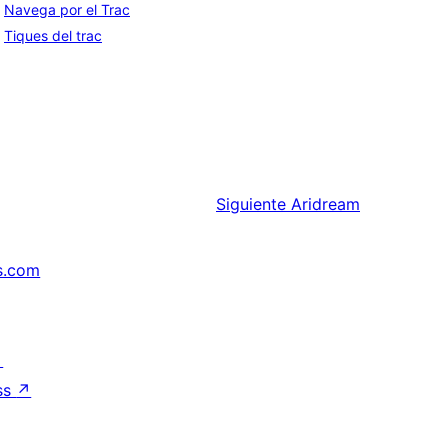
Navega por el Trac
Tiques del trac
Siguiente
Aridream
s.com
↗
ss
↗