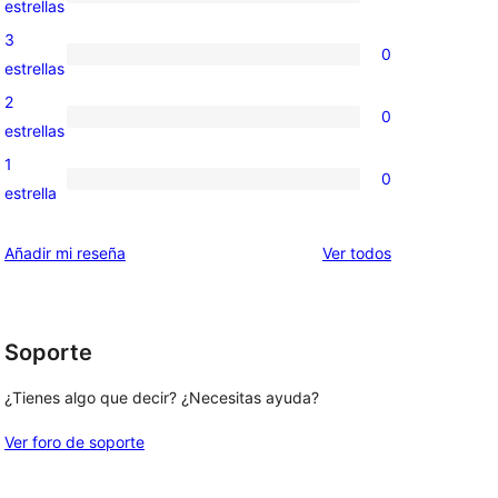
0
estrellas
5
valoraciones
3
0
estrellas
de
0
estrellas
4
valoraciones
2
0
estrellas
de
0
estrellas
3
valoraciones
1
0
estrellas
de
0
estrella
2
valoraciones
estrellas
de
los
Añadir mi reseña
Ver todos
1
comentarios
estrellas
Soporte
¿Tienes algo que decir? ¿Necesitas ayuda?
Ver foro de soporte