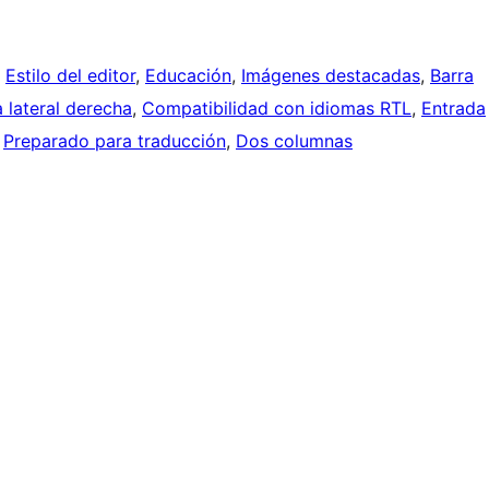
, 
Estilo del editor
, 
Educación
, 
Imágenes destacadas
, 
Barra
a lateral derecha
, 
Compatibilidad con idiomas RTL
, 
Entrada
 
Preparado para traducción
, 
Dos columnas