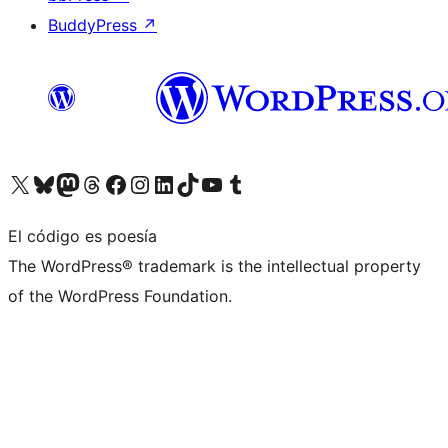
BuddyPress
↗
Visita nuestra cuenta de X (anteriormente Twitter)
Visita nuestra cuenta de Bluesky
Visita nuestra cuenta de Mastodon
Visita nuestra cuenta de Threads
Visita nuestra página de Facebook
Visita nuestra cuenta de Instagram
Visita nuestra cuenta de LinkedIn
Visita nuestra cuenta de TikTok
Visita nuestro canal de YouTube
Visita nuestra cuenta de Tumblr
El código es poesía
The WordPress® trademark is the intellectual property
of the WordPress Foundation.