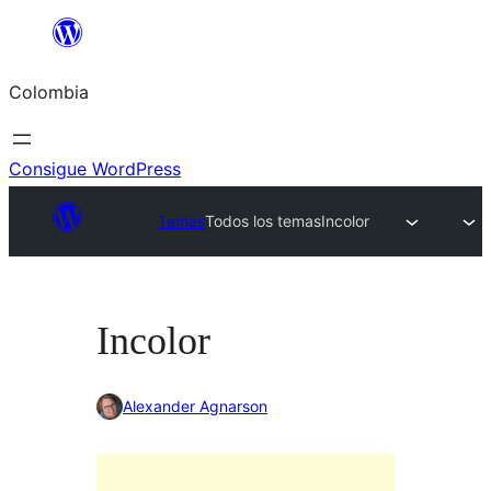
Saltar
al
Colombia
contenido
Consigue WordPress
Temas
Todos los temas
Incolor
Incolor
Alexander Agnarson