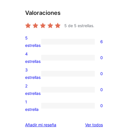
Valoraciones
5
de 5 estrellas.
5
6
6
estrellas
valoraciones
4
0
de
0
estrellas
5
valoraciones
3
0
estrellas
de
0
estrellas
4
valoraciones
2
0
estrellas
de
0
estrellas
3
valoraciones
1
0
estrellas
de
0
estrella
2
valoraciones
estrellas
de
los
Añadir mi reseña
Ver todos