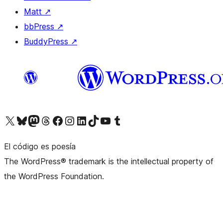
Matt
↗
bbPress
↗
BuddyPress
↗
Visita nuestra cuenta de X (anteriormente Twitter)
Visita nuestra cuenta de Bluesky
Visita nuestra cuenta de Mastodon
Visita nuestra cuenta de Threads
Visita nuestra página de Facebook
Visita nuestra cuenta de Instagram
Visita nuestra cuenta de LinkedIn
Visita nuestra cuenta de TikTok
Visita nuestro canal de YouTube
Visita nuestra cuenta de Tumblr
El código es poesía
The WordPress® trademark is the intellectual property of
the WordPress Foundation.