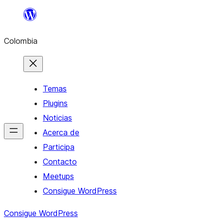
Saltar
al
Colombia
contenido
Temas
Plugins
Noticias
Acerca de
Participa
Contacto
Meetups
Consigue WordPress
Consigue WordPress