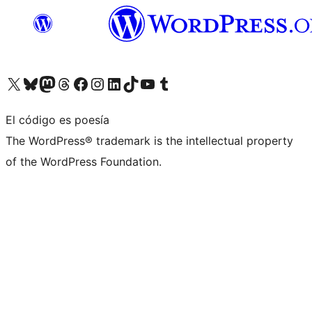
Visita nuestra cuenta de X (anteriormente Twitter)
Visita nuestra cuenta de Bluesky
Visita nuestra cuenta de Mastodon
Visita nuestra cuenta de Threads
Visita nuestra página de Facebook
Visita nuestra cuenta de Instagram
Visita nuestra cuenta de LinkedIn
Visita nuestra cuenta de TikTok
Visita nuestro canal de YouTube
Visita nuestra cuenta de Tumblr
El código es poesía
The WordPress® trademark is the intellectual property
of the WordPress Foundation.