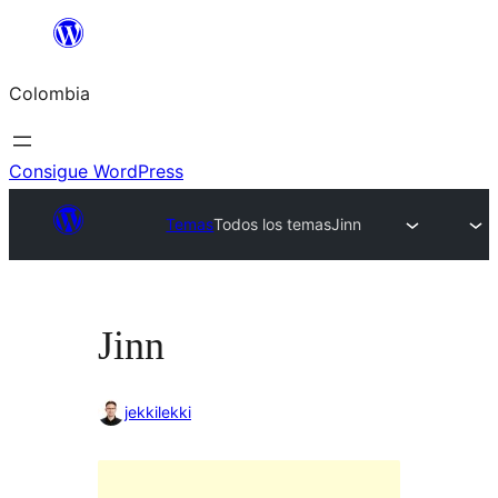
Saltar
al
Colombia
contenido
Consigue WordPress
Temas
Todos los temas
Jinn
Jinn
jekkilekki