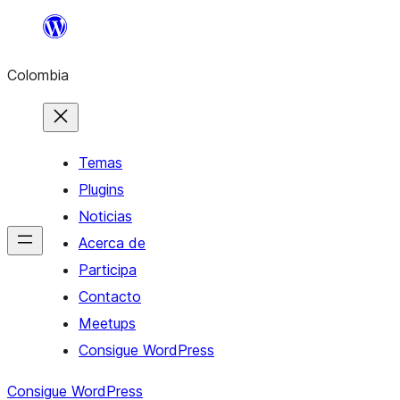
Saltar
al
Colombia
contenido
Temas
Plugins
Noticias
Acerca de
Participa
Contacto
Meetups
Consigue WordPress
Consigue WordPress