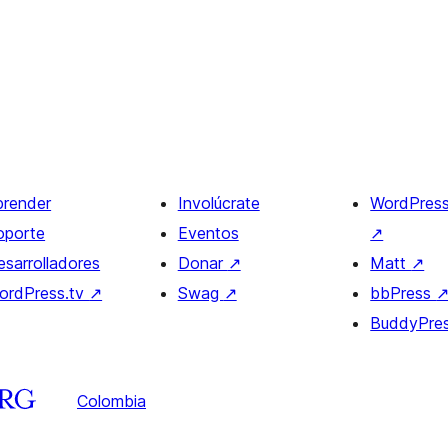
prender
Involúcrate
WordPres
oporte
Eventos
↗
esarrolladores
Donar
↗
Matt
↗
ordPress.tv
↗
Swag
↗
bbPress
BuddyPre
Colombia