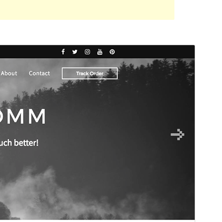
Vista previa
Descargar
Versión
1.16
Última actualización
21 de marzo de 2019
Instalaciones activas
10+
Versión de WordPress
3.5
Página de inicio del tema