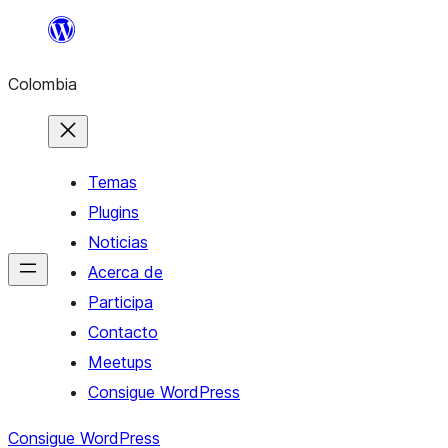
Saltar
al
Colombia
contenido
Temas
Plugins
Noticias
Acerca de
Participa
Contacto
Meetups
Consigue WordPress
Consigue WordPress