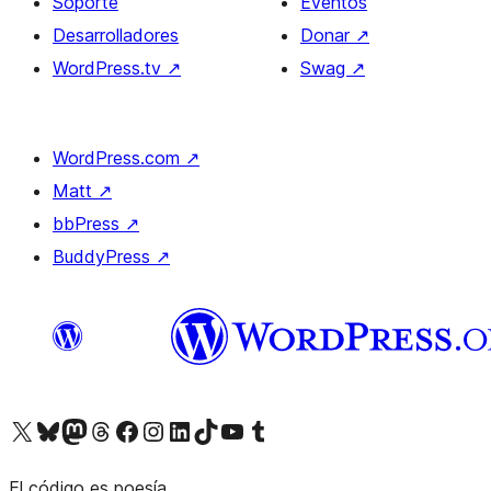
Soporte
Eventos
Desarrolladores
Donar
↗
WordPress.tv
↗
Swag
↗
WordPress.com
↗
Matt
↗
bbPress
↗
BuddyPress
↗
Visita nuestra cuenta de X (anteriormente Twitter)
Visita nuestra cuenta de Bluesky
Visita nuestra cuenta de Mastodon
Visita nuestra cuenta de Threads
Visita nuestra página de Facebook
Visita nuestra cuenta de Instagram
Visita nuestra cuenta de LinkedIn
Visita nuestra cuenta de TikTok
Visita nuestro canal de YouTube
Visita nuestra cuenta de Tumblr
El código es poesía