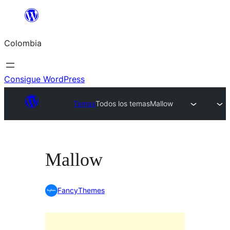
Saltar
al
Colombia
contenido
Consigue WordPress
Temas
Todos los temas
Mallow
Mallow
FancyThemes