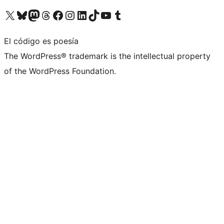
Visita nuestra cuenta de X (anteriormente Twitter)
Visita nuestra cuenta de Bluesky
Visita nuestra cuenta de Mastodon
Visita nuestra cuenta de Threads
Visita nuestra página de Facebook
Visita nuestra cuenta de Instagram
Visita nuestra cuenta de LinkedIn
Visita nuestra cuenta de TikTok
Visita nuestro canal de YouTube
Visita nuestra cuenta de Tumblr
El código es poesía
The WordPress® trademark is the intellectual property
of the WordPress Foundation.