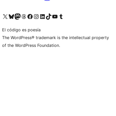
Visita nuestra cuenta de X (anteriormente Twitter)
Visita nuestra cuenta de Bluesky
Visita nuestra cuenta de Mastodon
Visita nuestra cuenta de Threads
Visita nuestra página de Facebook
Visita nuestra cuenta de Instagram
Visita nuestra cuenta de LinkedIn
Visita nuestra cuenta de TikTok
Visita nuestro canal de YouTube
Visita nuestra cuenta de Tumblr
El código es poesía
The WordPress® trademark is the intellectual property
of the WordPress Foundation.