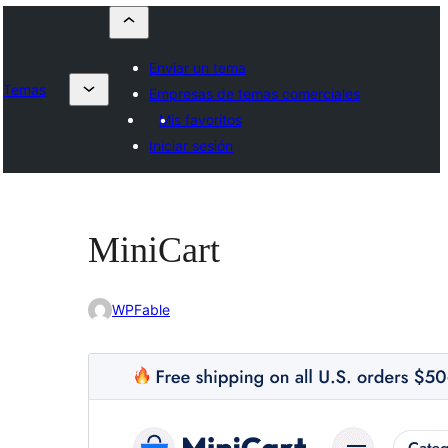
Enviar un tema
Temas
Empresas de temas comerciales
Mis favoritos
Iniciar sesión
MiniCart
WPFable