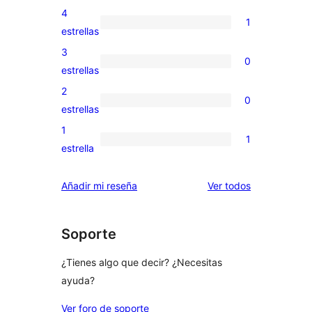
valoraciones
4
1
de
1
estrellas
5
valoración
3
0
estrellas
de
0
estrellas
4
valoraciones
2
0
estrellas
de
0
estrellas
3
valoraciones
1
1
estrellas
de
1
estrella
2
valoración
estrellas
de
los
Añadir mi reseña
Ver todos
1
comentarios
estrellas
Soporte
¿Tienes algo que decir? ¿Necesitas
ayuda?
Ver foro de soporte