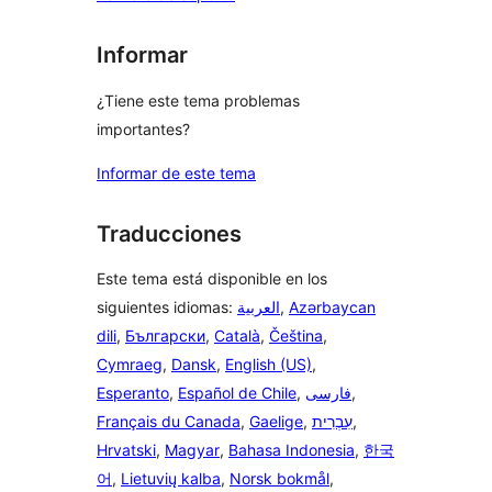
Informar
¿Tiene este tema problemas
importantes?
Informar de este tema
Traducciones
Este tema está disponible en los
siguientes idiomas:
العربية
,
Azərbaycan
dili
,
Български
,
Català
,
Čeština
,
Cymraeg
,
Dansk
,
English (US)
,
Esperanto
,
Español de Chile
,
فارسی
,
Français du Canada
,
Gaelige
,
עִבְרִית
,
Hrvatski
,
Magyar
,
Bahasa Indonesia
,
한국
어
,
Lietuvių kalba
,
Norsk bokmål
,