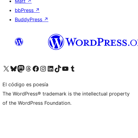
Matt
↗
bbPress
↗
BuddyPress
↗
Visita nuestra cuenta de X (anteriormente Twitter)
Visita nuestra cuenta de Bluesky
Visita nuestra cuenta de Mastodon
Visita nuestra cuenta de Threads
Visita nuestra página de Facebook
Visita nuestra cuenta de Instagram
Visita nuestra cuenta de LinkedIn
Visita nuestra cuenta de TikTok
Visita nuestro canal de YouTube
Visita nuestra cuenta de Tumblr
El código es poesía
The WordPress® trademark is the intellectual property
of the WordPress Foundation.