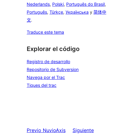
Nederlands
,
Polski
,
Português do Brasil
,
Português
,
Türkçe
,
Українська
y
简体中
文
.
Traduce este tema
Explorar el código
Registro de desarrollo
Repositorio de Subversion
Navega por el Trac
Tiques del trac
Previo
NuvioAxis
Siguiente