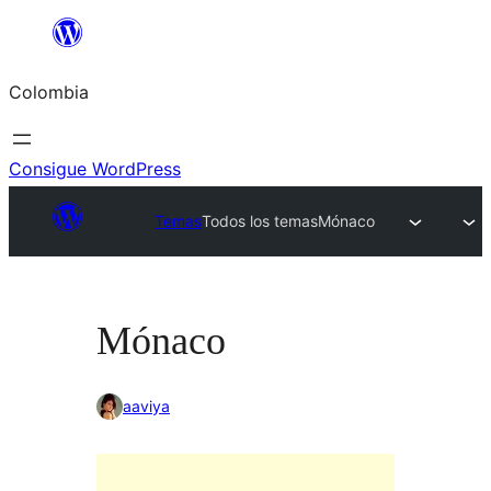
Saltar
al
Colombia
contenido
Consigue WordPress
Temas
Todos los temas
Mónaco
Mónaco
aaviya