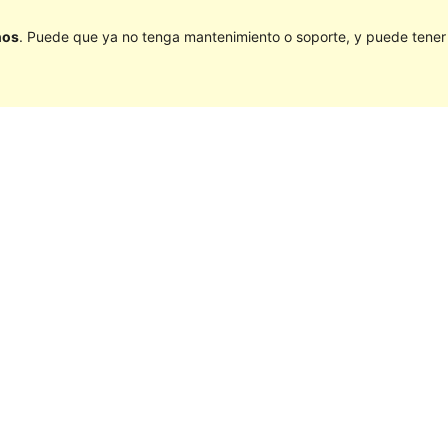
ños
. Puede que ya no tenga mantenimiento o soporte, y puede tener p