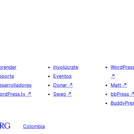
prender
Involúcrate
WordPres
oporte
Eventos
↗
esarrolladores
Donar
↗
Matt
↗
ordPress.tv
↗
Swag
↗
bbPress
BuddyPre
Colombia