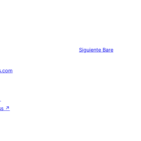
Siguiente
Bare
s.com
↗
ss
↗