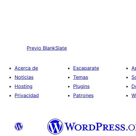
Previo
BlankSlate
Acerca de
Escaparate
A
Noticias
Temas
S
Hosting
Plugins
D
Privacidad
Patrones
W