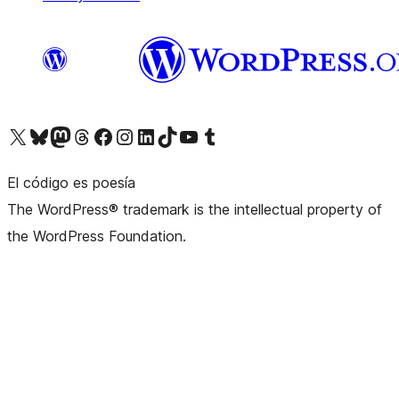
Visita nuestra cuenta de X (anteriormente Twitter)
Visita nuestra cuenta de Bluesky
Visita nuestra cuenta de Mastodon
Visita nuestra cuenta de Threads
Visita nuestra página de Facebook
Visita nuestra cuenta de Instagram
Visita nuestra cuenta de LinkedIn
Visita nuestra cuenta de TikTok
Visita nuestro canal de YouTube
Visita nuestra cuenta de Tumblr
El código es poesía
The WordPress® trademark is the intellectual property of
the WordPress Foundation.