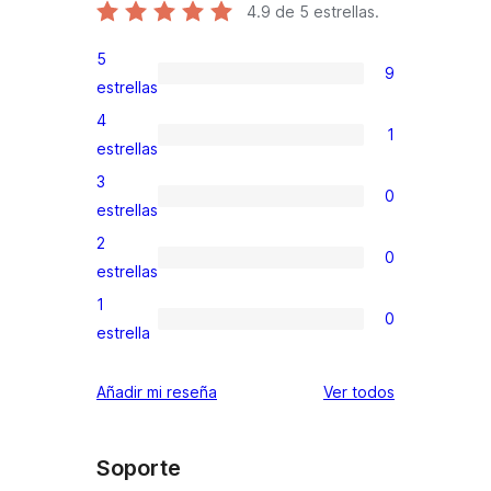
4.9
de 5 estrellas.
5
9
9
estrellas
valoraciones
4
1
de
1
estrellas
5
valoración
3
0
estrellas
de
0
estrellas
4
valoraciones
2
0
estrellas
de
0
estrellas
3
valoraciones
1
0
estrellas
de
0
estrella
2
valoraciones
estrellas
de
los
Añadir mi reseña
Ver todos
1
comentarios
estrellas
Soporte