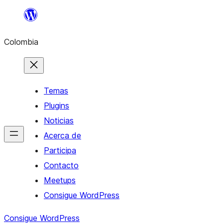
Saltar
al
Colombia
contenido
Temas
Plugins
Noticias
Acerca de
Participa
Contacto
Meetups
Consigue WordPress
Consigue WordPress