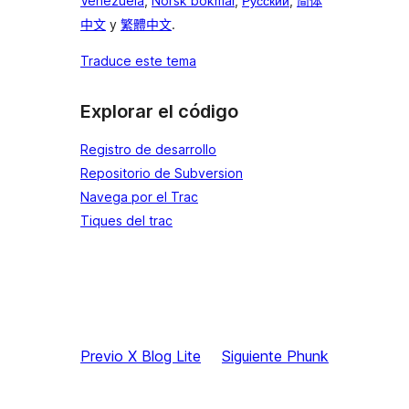
Venezuela
,
Norsk bokmål
,
Русский
,
简体
中文
y
繁體中文
.
Traduce este tema
Explorar el código
Registro de desarrollo
Repositorio de Subversion
Navega por el Trac
Tiques del trac
Previo
X Blog Lite
Siguiente
Phunk