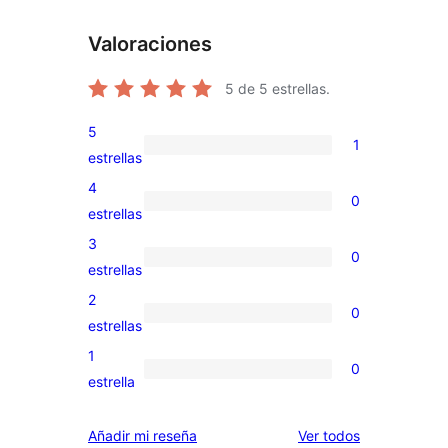
Valoraciones
5
de 5 estrellas.
5
1
1
estrellas
valoración
4
0
de
0
estrellas
5
valoraciones
3
0
estrellas
de
0
estrellas
4
valoraciones
2
0
estrellas
de
0
estrellas
3
valoraciones
1
0
estrellas
de
0
estrella
2
valoraciones
estrellas
de
los
Añadir mi reseña
Ver todos