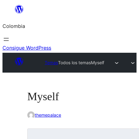
Saltar
al
Colombia
contenido
Consigue WordPress
Temas
Todos los temas
Myself
Myself
themepalace