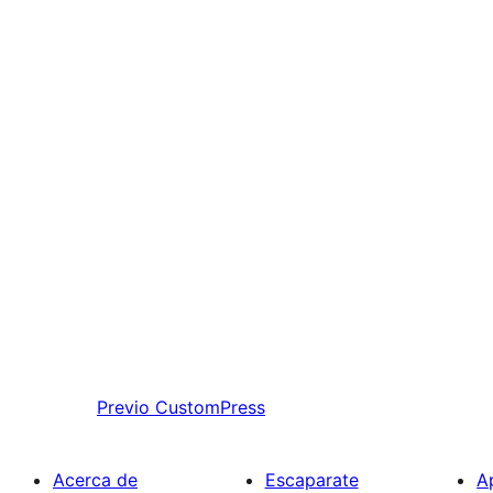
Previo
CustomPress
Acerca de
Escaparate
A