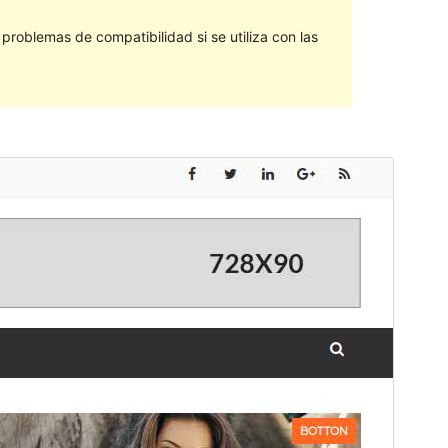
roblemas de compatibilidad si se utiliza con las
Vista previa
Descargar
Versión
1.2.1
Última actualización
18 de octubre de 2018
Instalaciones activas
10+
Versión de WordPress
4.0
Página de inicio del tema