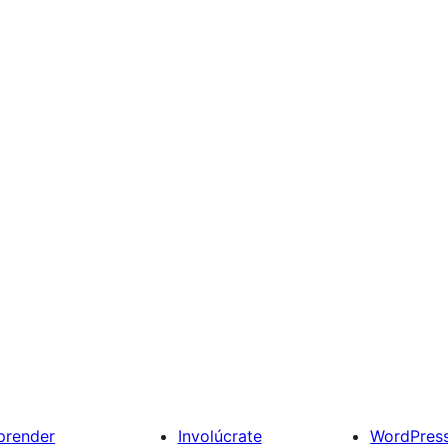
prender
Involúcrate
WordPres