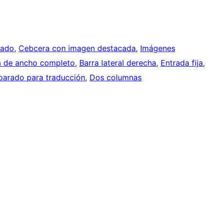
zado
, 
Cebcera con imagen destacada
, 
Imágenes
la de ancho completo
, 
Barra lateral derecha
, 
Entrada fija
, 
parado para traducción
, 
Dos columnas