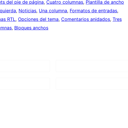
ts del pie de página
, 
Cuatro columnas
, 
Plantilla de ancho
zquierda
, 
Noticias
, 
Una columna
, 
Formatos de entradas
, 
mas RTL
, 
Opciones del tema
, 
Comentarios anidados
, 
Tres
umnas
, 
Bloques anchos