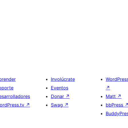
prender
Involúcrate
WordPres
oporte
Eventos
↗
esarrolladores
Donar
↗
Matt
↗
ordPress.tv
↗
Swag
↗
bbPress
BuddyPre