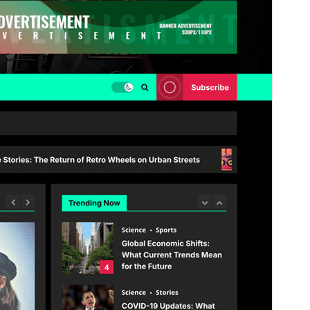
Este es un tema hijo de
ReviewNews
.
Versión
1.1.3
Última actualización
5 de agosto de 2026
Instalaciones activas
700+
Versión de WordPress
4.0
Versión de PHP
5.0
Página de inicio del tema