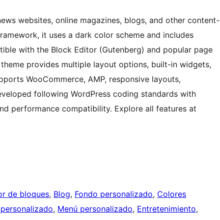
ws websites, online magazines, blogs, and other content-
framework, it uses a dark color scheme and includes
ible with the Block Editor (Gutenberg) and popular page
 theme provides multiple layout options, built-in widgets,
 supports WooCommerce, AMP, responsive layouts,
eveloped following WordPress coding standards with
and performance compatibility. Explore all features at
tor de bloques
, 
Blog
, 
Fondo personalizado
, 
Colores
personalizado
, 
Menú personalizado
, 
Entretenimiento
, 