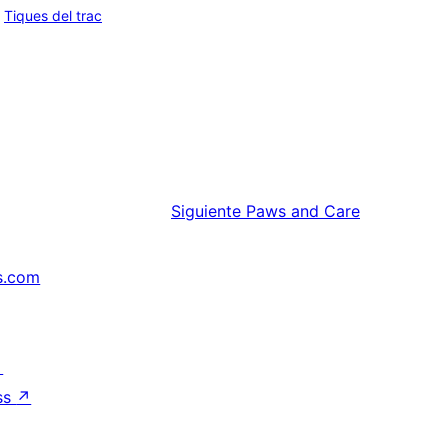
Tiques del trac
Siguiente
Paws and Care
s.com
↗
ss
↗