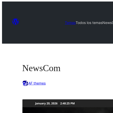
Temas
Todos los temas
News
NewsCom
AF themes