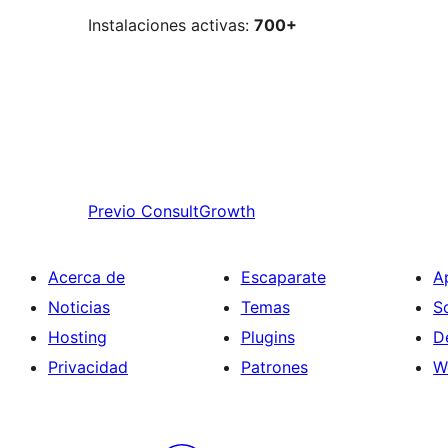
Instalaciones activas:
700+
Previo
ConsultGrowth
Acerca de
Escaparate
A
Noticias
Temas
S
Hosting
Plugins
D
Privacidad
Patrones
W