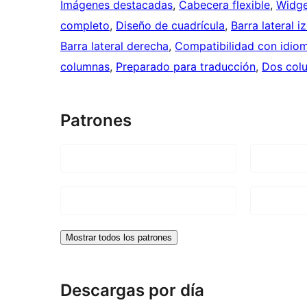
Imágenes destacadas
, 
Cabecera flexible
, 
Widge
completo
, 
Diseño de cuadrícula
, 
Barra lateral i
Barra lateral derecha
, 
Compatibilidad con idio
columnas
, 
Preparado para traducción
, 
Dos col
Patrones
Mostrar todos los patrones
Descargas por día