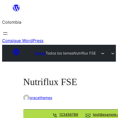
Saltar
al
Colombia
contenido
Consigue WordPress
Temas
Todos los temas
Nutriflux FSE
Nutriflux FSE
gracethemes