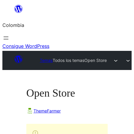
Saltar
al
Colombia
contenido
Consigue WordPress
Temas
Todos los temas
Open Store
Open Store
ThemeFarmer