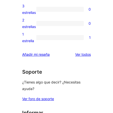
5
valoraciones
3
0
estrellas
de
0
estrellas
4
valoraciones
2
0
estrellas
de
0
estrellas
3
valoraciones
1
1
estrellas
de
1
estrella
2
valoración
estrellas
de
los
Añadir mi reseña
Ver todos
1
comentarios
estrellas
Soporte
¿Tienes algo que decir? ¿Necesitas
ayuda?
Ver foro de soporte
Informar