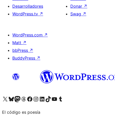
Desarrolladores
Donar
↗
WordPress.tv
↗
Swag
↗
WordPress.com
↗
Matt
↗
bbPress
↗
BuddyPress
↗
Visita nuestra cuenta de X (anteriormente Twitter)
Visita nuestra cuenta de Bluesky
Visita nuestra cuenta de Mastodon
Visita nuestra cuenta de Threads
Visita nuestra página de Facebook
Visita nuestra cuenta de Instagram
Visita nuestra cuenta de LinkedIn
Visita nuestra cuenta de TikTok
Visita nuestro canal de YouTube
Visita nuestra cuenta de Tumblr
El código es poesía