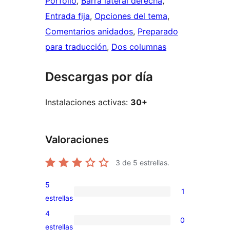
Porfolio
, 
Barra lateral derecha
, 
Entrada fija
, 
Opciones del tema
, 
Comentarios anidados
, 
Preparado
para traducción
, 
Dos columnas
Descargas por día
Instalaciones activas:
30+
Valoraciones
3
de 5 estrellas.
5
1
1
estrellas
valoración
4
0
de
0
estrellas