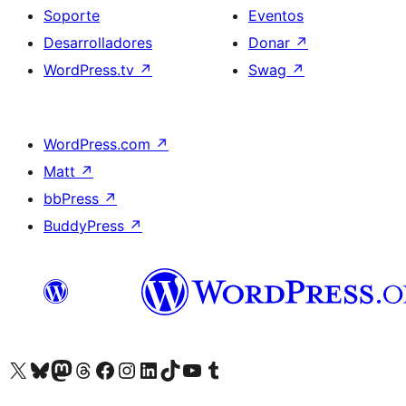
Soporte
Eventos
Desarrolladores
Donar
↗
WordPress.tv
↗
Swag
↗
WordPress.com
↗
Matt
↗
bbPress
↗
BuddyPress
↗
Visita nuestra cuenta de X (anteriormente Twitter)
Visita nuestra cuenta de Bluesky
Visita nuestra cuenta de Mastodon
Visita nuestra cuenta de Threads
Visita nuestra página de Facebook
Visita nuestra cuenta de Instagram
Visita nuestra cuenta de LinkedIn
Visita nuestra cuenta de TikTok
Visita nuestro canal de YouTube
Visita nuestra cuenta de Tumblr