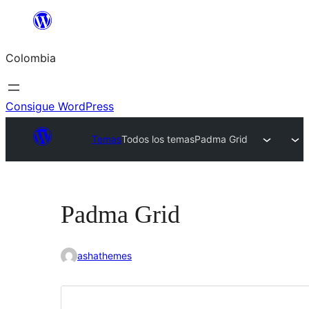
Saltar
al
Colombia
contenido
Consigue WordPress
Temas
Todos los temas
Padma Grid
Padma Grid
ashathemes