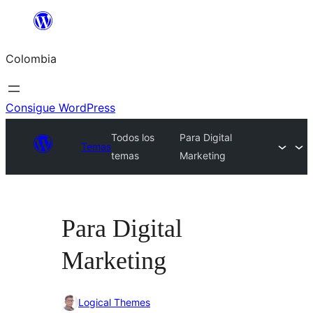
Saltar
al
Colombia
contenido
Consigue WordPress
Todos los
Para Digital
Temas
temas
Marketing
Para Digital
Marketing
Logical Themes