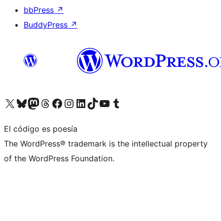
bbPress
↗
BuddyPress
↗
Visita nuestra cuenta de X (anteriormente Twitter)
Visita nuestra cuenta de Bluesky
Visita nuestra cuenta de Mastodon
Visita nuestra cuenta de Threads
Visita nuestra página de Facebook
Visita nuestra cuenta de Instagram
Visita nuestra cuenta de LinkedIn
Visita nuestra cuenta de TikTok
Visita nuestro canal de YouTube
Visita nuestra cuenta de Tumblr
El código es poesía
The WordPress® trademark is the intellectual property
of the WordPress Foundation.