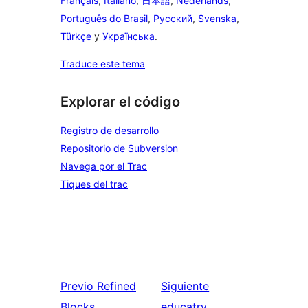
Français
,
Italiano
,
日本語
,
Nederlands
,
Português do Brasil
,
Русский
,
Svenska
,
Türkçe
y
Українська
.
Traduce este tema
Explorar el código
Registro de desarrollo
Repositorio de Subversion
Navega por el Trac
Tiques del trac
Previo
Refined
Siguiente
Blocks
educatry