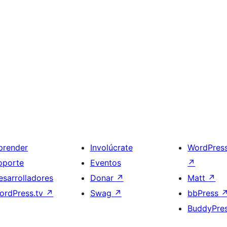
prender
Involúcrate
WordPres
oporte
Eventos
↗
esarrolladores
Donar
↗
Matt
↗
ordPress.tv
↗
Swag
↗
bbPress
BuddyPre