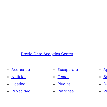
Previo
Data Analytics Center
Acerca de
Escaparate
A
Noticias
Temas
S
Hosting
Plugins
D
Privacidad
Patrones
W