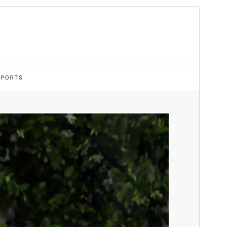
Vista previa
Descargar
Este es un tema hijo de
Cube Blog
.
Versión
1.0
Última actualización
23 de agosto de 2024
Instalaciones activas
80+
Versión de WordPress
5.1
Versión de PHP
5.6
Página de inicio del tema