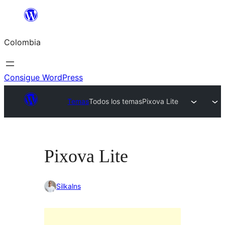
Saltar
al
Colombia
contenido
Consigue WordPress
Temas
Todos los temas
Pixova Lite
Pixova Lite
Silkalns