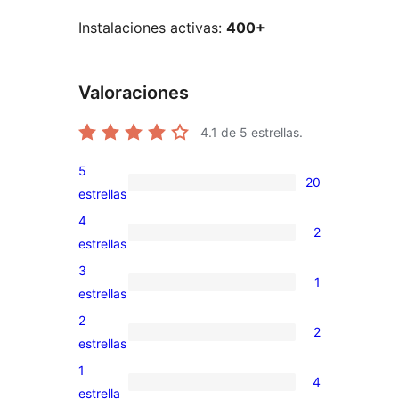
Instalaciones activas:
400+
Valoraciones
4.1
de 5 estrellas.
5
20
20
estrellas
valoraciones
4
2
de
2
estrellas
5
valoraciones
3
1
estrellas
de
1
estrellas
4
valoración
2
2
estrellas
de
2
estrellas
3
valoraciones
1
4
estrellas
de
4
estrella