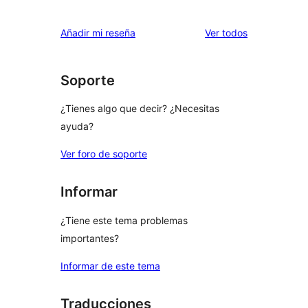
2
valoraciones
estrellas
de
los
Añadir mi reseña
Ver todos
1
comentarios
estrellas
Soporte
¿Tienes algo que decir? ¿Necesitas
ayuda?
Ver foro de soporte
Informar
¿Tiene este tema problemas
importantes?
Informar de este tema
Traducciones