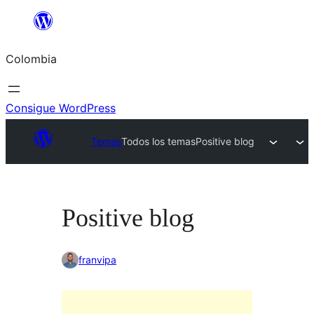
Saltar
al
Colombia
contenido
Consigue WordPress
Temas
Todos los temas
Positive blog
Positive blog
franvipa