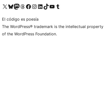
Visita nuestra cuenta de X (anteriormente Twitter)
Visita nuestra cuenta de Bluesky
Visita nuestra cuenta de Mastodon
Visita nuestra cuenta de Threads
Visita nuestra página de Facebook
Visita nuestra cuenta de Instagram
Visita nuestra cuenta de LinkedIn
Visita nuestra cuenta de TikTok
Visita nuestro canal de YouTube
Visita nuestra cuenta de Tumblr
El código es poesía
The WordPress® trademark is the intellectual property
of the WordPress Foundation.