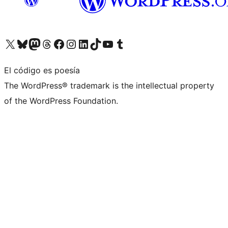
Visita nuestra cuenta de X (anteriormente Twitter)
Visita nuestra cuenta de Bluesky
Visita nuestra cuenta de Mastodon
Visita nuestra cuenta de Threads
Visita nuestra página de Facebook
Visita nuestra cuenta de Instagram
Visita nuestra cuenta de LinkedIn
Visita nuestra cuenta de TikTok
Visita nuestro canal de YouTube
Visita nuestra cuenta de Tumblr
El código es poesía
The WordPress® trademark is the intellectual property
of the WordPress Foundation.