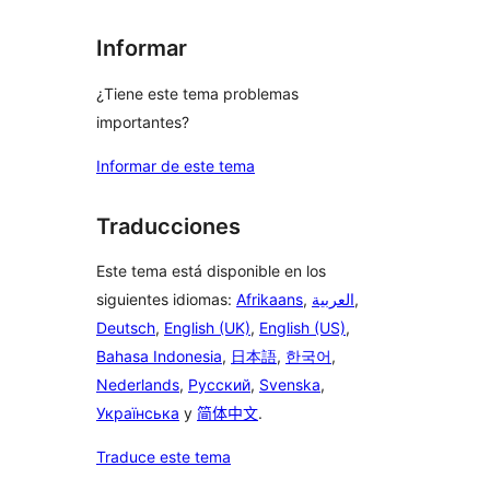
Informar
¿Tiene este tema problemas
importantes?
Informar de este tema
Traducciones
Este tema está disponible en los
siguientes idiomas:
Afrikaans
,
العربية
,
Deutsch
,
English (UK)
,
English (US)
,
Bahasa Indonesia
,
日本語
,
한국어
,
Nederlands
,
Русский
,
Svenska
,
Українська
y
简体中文
.
Traduce este tema