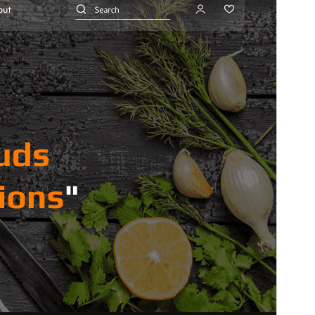
Versión
5.7.2
Última actualización
17 de julio de 2026
Instalaciones activas
100+
Versión de PHP
7.2
Página de inicio del tema