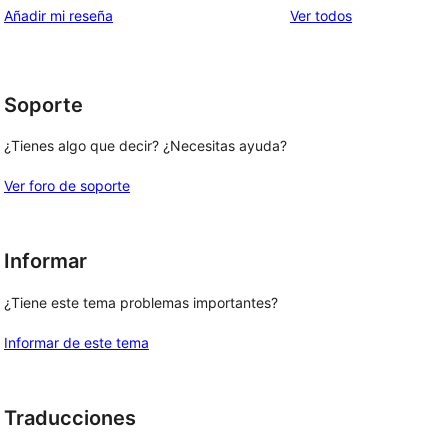
estrellas
de
los
Añadir mi reseña
Ver todos
1
comentarios
estrellas
, 
Soporte
¿Tienes algo que decir? ¿Necesitas ayuda?
Ver foro de soporte
Informar
¿Tiene este tema problemas importantes?
Informar de este tema
Traducciones