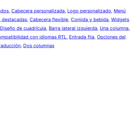
ados
, 
Cabecera personalizada
, 
Logo personalizado
, 
Menú
 destacadas
, 
Cabecera flexible
, 
Comida y bebida
, 
Widgets
Diseño de cuadrícula
, 
Barra lateral izquierda
, 
Una columna
mpatibilidad con idiomas RTL
, 
Entrada fija
, 
Opciones del
raducción
, 
Dos columnas