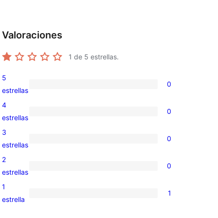
Valoraciones
1
de 5 estrellas.
5
0
0
estrellas
valoraciones
4
0
de
0
estrellas
5
valoraciones
3
0
estrellas
de
0
estrellas
4
valoraciones
2
0
estrellas
de
0
estrellas
3
valoraciones
1
1
estrellas
de
1
estrella
2
valoración