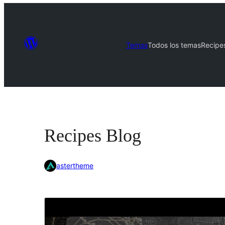
Temas
Todos los temas
Recipe
Recipes Blog
astertheme