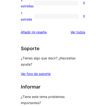
0
estrellas
de
0
estrellas
3
valoraciones
1
0
estrellas
de
0
estrella
2
valoraciones
estrellas
de
los
Añadir mi reseña
Ver todos
1
comentarios
estrellas
Soporte
¿Tienes algo que decir? ¿Necesitas
ayuda?
Ver foro de soporte
Informar
¿Tiene este tema problemas
importantes?