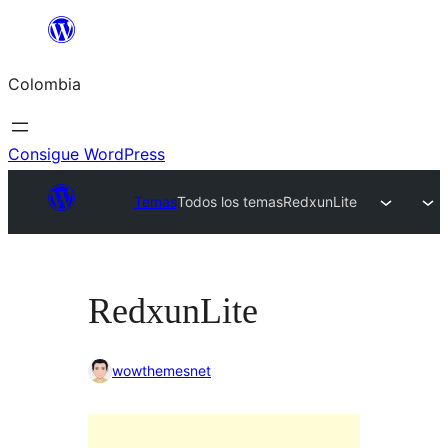
Saltar
al
Colombia
contenido
Consigue WordPress
Temas
Todos los temas
RedxunLite
RedxunLite
wowthemesnet