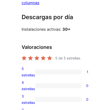
columnas
Descargas por día
Instalaciones activas:
30+
Valoraciones
5
de 5 estrellas.
5
1
1
estrellas
valoración
4
0
de
0
estrellas
5
valoraciones
3
0
estrellas
de
0
estrellas
4
valoraciones
2