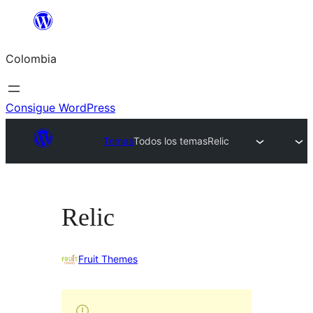
Saltar
al
Colombia
contenido
Consigue WordPress
Temas
Todos los temas
Relic
Relic
Fruit Themes