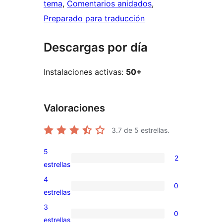
tema
, 
Comentarios anidados
, 
Preparado para traducción
Descargas por día
Instalaciones activas:
50+
Valoraciones
3.7
de 5 estrellas.
5
2
2
estrellas
valoraciones
4
0
de
0
estrellas
5
valoraciones
3
0
estrellas
de
0
estrellas