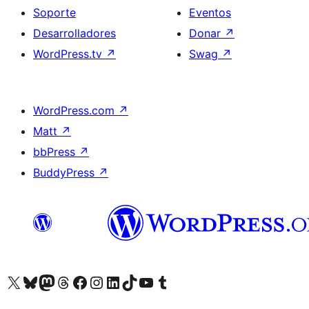
Soporte
Eventos
Desarrolladores
Donar
↗
WordPress.tv
↗
Swag
↗
WordPress.com
↗
Matt
↗
bbPress
↗
BuddyPress
↗
Visita nuestra cuenta de X (anteriormente Twitter)
Visita nuestra cuenta de Bluesky
Visita nuestra cuenta de Mastodon
Visita nuestra cuenta de Threads
Visita nuestra página de Facebook
Visita nuestra cuenta de Instagram
Visita nuestra cuenta de LinkedIn
Visita nuestra cuenta de TikTok
Visita nuestro canal de YouTube
Visita nuestra cuenta de Tumblr