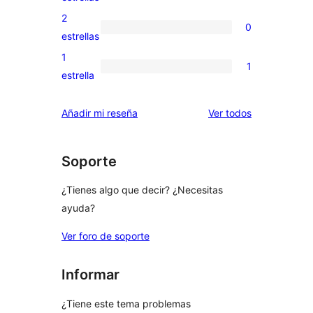
4
valoraciones
2
0
estrellas
de
0
estrellas
3
valoraciones
1
1
estrellas
de
1
estrella
2
valoración
estrellas
de
los
Añadir mi reseña
Ver todos
1
comentarios
estrellas
Soporte
¿Tienes algo que decir? ¿Necesitas
ayuda?
Ver foro de soporte
Informar
¿Tiene este tema problemas