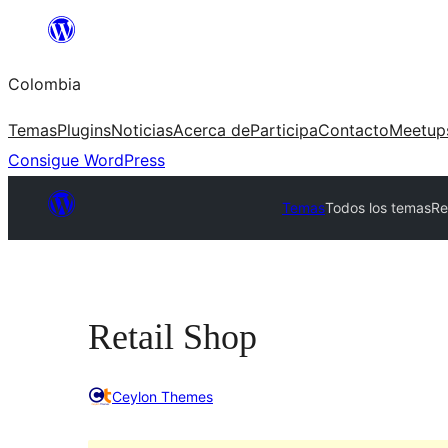
Saltar
al
Colombia
contenido
Temas
Plugins
Noticias
Acerca de
Participa
Contacto
Meetup
Consigue WordPress
Temas
Todos los temas
Re
Retail Shop
Ceylon Themes