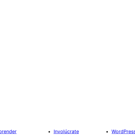
prender
Involúcrate
WordPres