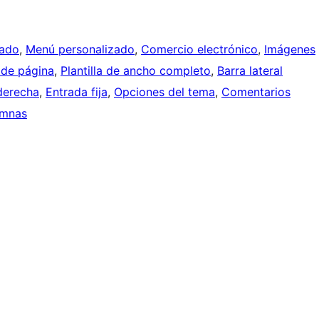
zado
, 
Menú personalizado
, 
Comercio electrónico
, 
Imágenes
 de página
, 
Plantilla de ancho completo
, 
Barra lateral
 derecha
, 
Entrada fija
, 
Opciones del tema
, 
Comentarios
umnas