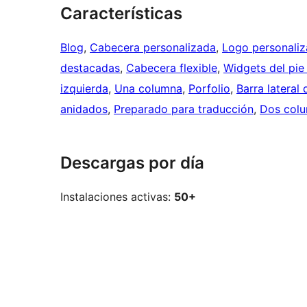
Características
Blog
, 
Cabecera personalizada
, 
Logo personali
destacadas
, 
Cabecera flexible
, 
Widgets del pie
izquierda
, 
Una columna
, 
Porfolio
, 
Barra lateral
anidados
, 
Preparado para traducción
, 
Dos col
Descargas por día
Instalaciones activas:
50+