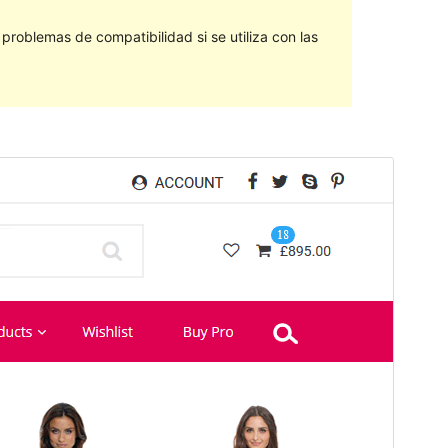
roblemas de compatibilidad si se utiliza con las
Vista previa
Descargar
Este es un tema hijo de
eCommerce Star
.
Versión
1.0.8
Última actualización
4 de febrero de 2021
Instalaciones activas
50+
Versión de PHP
5.6