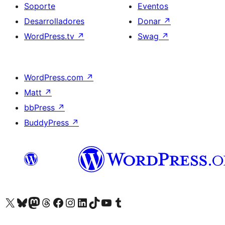
Soporte
Eventos
Desarrolladores
Donar
↗
WordPress.tv
↗
Swag
↗
WordPress.com
↗
Matt
↗
bbPress
↗
BuddyPress
↗
Visita nuestra cuenta de X (anteriormente Twitter)
Visita nuestra cuenta de Bluesky
Visita nuestra cuenta de Mastodon
Visita nuestra cuenta de Threads
Visita nuestra página de Facebook
Visita nuestra cuenta de Instagram
Visita nuestra cuenta de LinkedIn
Visita nuestra cuenta de TikTok
Visita nuestro canal de YouTube
Visita nuestra cuenta de Tumblr