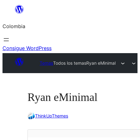
Saltar
al
Colombia
contenido
Consigue WordPress
Temas
Todos los temas
Ryan eMinimal
Ryan eMinimal
ThinkUpThemes