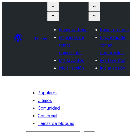
Enviar un tema
Enviar un tema
Empresas de
Empresas de
Temas
temas
temas
comerciales
comerciales
Mis favoritos
Mis favoritos
Iniciar sesión
Iniciar sesión
Populares
Últimos
Comunidad
Comercial
Temas de bloques