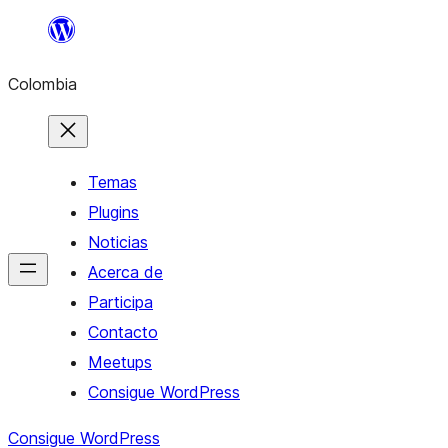
Saltar
al
Colombia
contenido
Temas
Plugins
Noticias
Acerca de
Participa
Contacto
Meetups
Consigue WordPress
Consigue WordPress