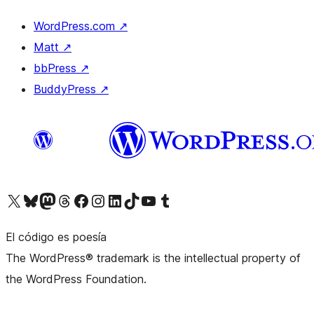
WordPress.com
↗
Matt
↗
bbPress
↗
BuddyPress
↗
Visita nuestra cuenta de X (anteriormente Twitter)
Visita nuestra cuenta de Bluesky
Visita nuestra cuenta de Mastodon
Visita nuestra cuenta de Threads
Visita nuestra página de Facebook
Visita nuestra cuenta de Instagram
Visita nuestra cuenta de LinkedIn
Visita nuestra cuenta de TikTok
Visita nuestro canal de YouTube
Visita nuestra cuenta de Tumblr
El código es poesía
The WordPress® trademark is the intellectual property of
the WordPress Foundation.