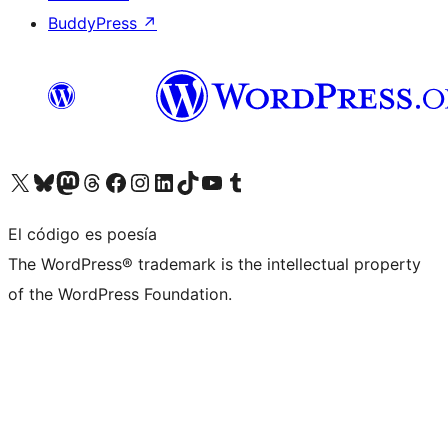
BuddyPress
↗
Visita nuestra cuenta de X (anteriormente Twitter)
Visita nuestra cuenta de Bluesky
Visita nuestra cuenta de Mastodon
Visita nuestra cuenta de Threads
Visita nuestra página de Facebook
Visita nuestra cuenta de Instagram
Visita nuestra cuenta de LinkedIn
Visita nuestra cuenta de TikTok
Visita nuestro canal de YouTube
Visita nuestra cuenta de Tumblr
El código es poesía
The WordPress® trademark is the intellectual property
of the WordPress Foundation.